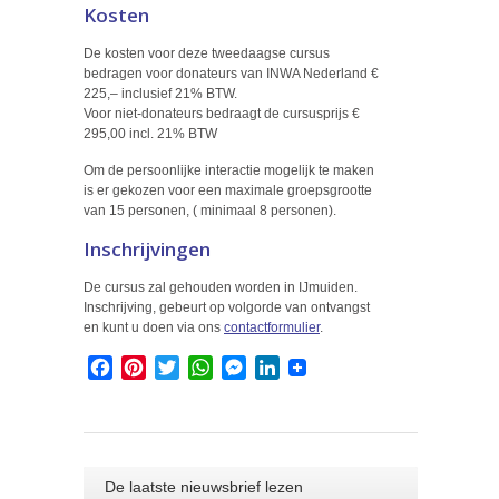
Kosten
De kosten voor deze tweedaagse cursus
bedragen voor donateurs van INWA Nederland €
225,– inclusief 21% BTW.
Voor niet-donateurs bedraagt de cursusprijs €
295,00 incl. 21% BTW
Om de persoonlijke interactie mogelijk te maken
is er gekozen voor een maximale groepsgrootte
van 15 personen, ( minimaal 8 personen).
Inschrijvingen
De cursus zal gehouden worden in IJmuiden.
Inschrijving, gebeurt op volgorde van ontvangst
en kunt u doen via ons
contactformulier
.
Facebook
Pinterest
Twitter
WhatsApp
Messenger
LinkedIn
De laatste nieuwsbrief lezen