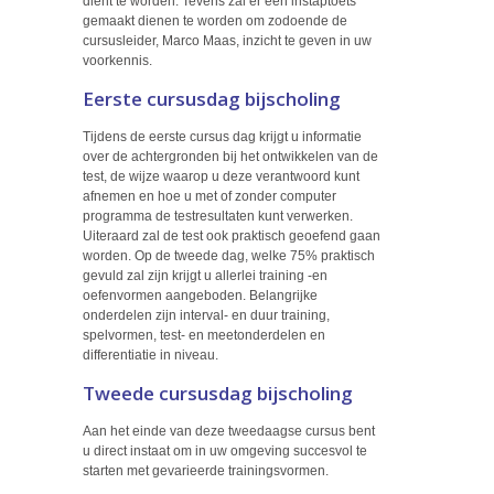
dient te worden. Tevens zal er een instaptoets
gemaakt dienen te worden om zodoende de
cursusleider, Marco Maas, inzicht te geven in uw
voorkennis.
Eerste cursusdag bijscholing
Tijdens de eerste cursus dag krijgt u informatie
over de achtergronden bij het ontwikkelen van de
test, de wijze waarop u deze verantwoord kunt
afnemen en hoe u met of zonder computer
programma de testresultaten kunt verwerken.
Uiteraard zal de test ook praktisch geoefend gaan
worden. Op de tweede dag, welke 75% praktisch
gevuld zal zijn krijgt u allerlei training -en
oefenvormen aangeboden. Belangrijke
onderdelen zijn interval- en duur training,
spelvormen, test- en meetonderdelen en
differentiatie in niveau.
Tweede cursusdag bijscholing
Aan het einde van deze tweedaagse cursus bent
u direct instaat om in uw omgeving succesvol te
starten met gevarieerde trainingsvormen.