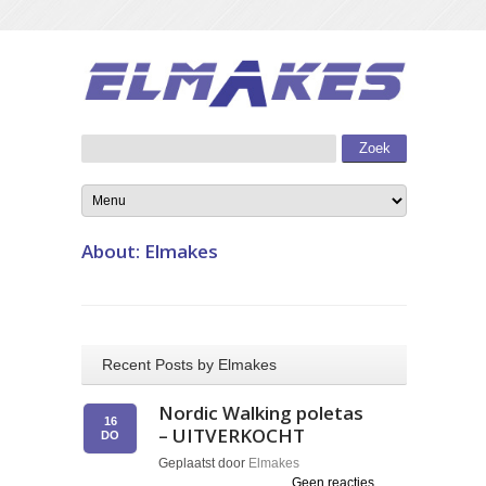
About: Elmakes
Recent Posts by Elmakes
Nordic Walking poletas
16
– UITVERKOCHT
DO
Geplaatst door
Elmakes
Geen reacties