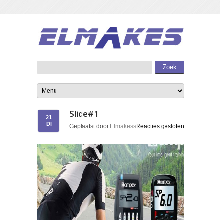
Slide#1
21
DI
Geplaatst door
Elmakess
Reacties gesloten